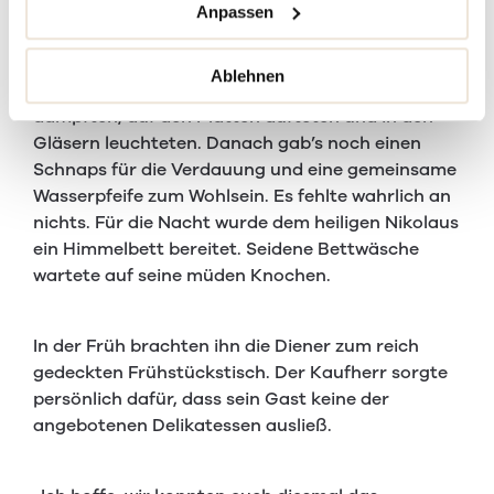
ihm die Diener ein heißes Bad bereiten. Dann
Anpassen
bekam er neue Gewänder. Schließlich saßen sie vor
der reich gedeckten Tafel. Der Tisch bog sich unter
Ablehnen
all den Köstlichkeiten, die da in den Schüsseln
dampften, auf den Platten dufteten und in den
Gläsern leuchteten. Danach gab’s noch einen
Schnaps für die Verdauung und eine gemeinsame
Wasserpfeife zum Wohlsein. Es fehlte wahrlich an
nichts. Für die Nacht wurde dem heiligen Nikolaus
ein Himmelbett bereitet. Seidene Bettwäsche
wartete auf seine müden Knochen.
In der Früh brachten ihn die Diener zum reich
gedeckten Frühstückstisch. Der Kaufherr sorgte
persönlich dafür, dass sein Gast keine der
angebotenen Delikatessen ausließ.