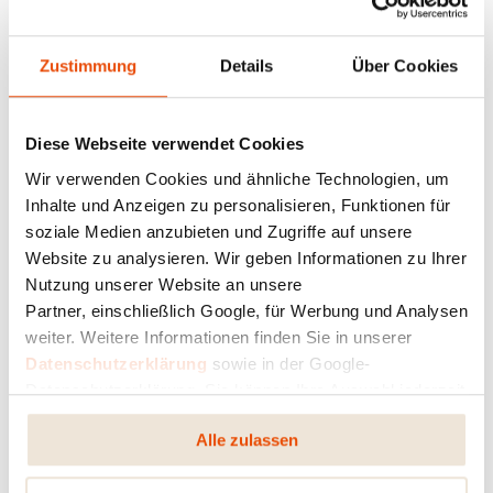
Als der das Tor aufmachte, wollte er den Bettler
zuerst erbost verjagen. Er fragte sich: Warum
Zustimmung
Details
Über Cookies
kommen diese abgerissenen Gestalten immer
ausgerechnet zu uns? – Im nächsten Moment aber
erkannte er den Mann, der seiner Nachbarin
Diese Webseite verwendet Cookies
offenbar den Wohlstand gebracht hatte. Da war
alles gleich anders: »Was für eine Freude!«, rief der
Wir verwenden Cookies und ähnliche Technologien, um
Nachbar. «Es tut mir furchtbar leid, dass du mich
Inhalte und Anzeigen zu personalisieren, Funktionen für
damals offenbar gerade auf dem falschen Fuß
soziale Medien anzubieten und Zugriffe auf unsere
erwischt hast. Bitte lass mich das wieder
Website zu analysieren. Wir geben Informationen zu Ihrer
gutmachen: Komm herein, mein lieber Freund, und
Nutzung unserer Website an unsere
sei unser Gast!«
Partner, einschließlich Google, für Werbung und Analysen
weiter. Weitere Informationen finden Sie in unserer
Datenschutzerklärung
sowie in der Google-
Dieser Einladung folgte der heilige Nikolaus mit
Datenschutzerklärung. Sie können Ihre Auswahl jederzeit
Freuden.
ändern oder widerrufen.
Alle zulassen
Jetzt wurde er aufs Beste bewirtet. Zuerst mussten