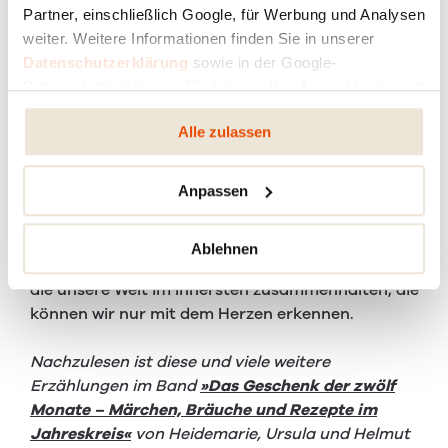
Partner, einschließlich Google, für Werbung und Analysen
hatte als er sagte: »Was soll ich euch sagen, wenn
weiter. Weitere Informationen finden Sie in unserer
ihr es nicht seht!«
Datenschutzerklärung
sowie in der Google-
Datenschutzerklärung. Sie können Ihre Auswahl jederzeit
Weil sie sich erbarmt hatten, weil sie etwas gegeben
ändern oder widerrufen.
und in der Not geholfen hatten, drum waren ihnen
Alle zulassen
ihre Herzen aufgegangen. Jetzt sahen sie viel mehr,
als ihre Augen je sehen konnten.
Anpassen
Es heißt: Mit den Augen sehen wir den lichten
Ablehnen
Schein der Welt. Die wirklich wichtigen Dinge aber,
die unsere Welt im Innersten zusammenhalten, die
können wir nur mit dem Herzen erkennen.
Nachzulesen ist diese und viele weitere
Erzählungen im Band
»Das Geschenk der zwölf
Monate – Märchen, Bräuche und Rezepte im
Jahreskreis«
von Heidemarie, Ursula und Helmut