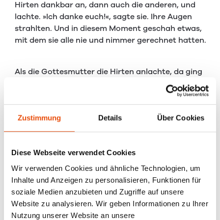
Hirten dankbar an, dann auch die anderen, und
lachte. »Ich danke euch!«, sagte sie. Ihre Augen
strahlten. Und in diesem Moment geschah etwas,
mit dem sie alle nie und nimmer gerechnet hatten.
Als die Gottesmutter die Hirten anlachte, da ging
einem jeden das Herz auf. Der Stall, der gerade
noch so abweisend, kalt und dreckig gewesen war,
glänzte in überirdischer Pracht. Engel waren da zu
sehen, die sangen laut und priesen Gott.
Zustimmung
Details
Über Cookies
»Hosianna!«, sangen sie, »Christus, der Heiland der
Diese Webseite verwendet Cookies
Welt ist geboren! Gelobt sei Gott im Himmel, und
Wir verwenden Cookies und ähnliche Technologien, um
Friede den Menschen auf Erden, die guten Willens
Inhalte und Anzeigen zu personalisieren, Funktionen für
sind!«
soziale Medien anzubieten und Zugriffe auf unsere
Website zu analysieren. Wir geben Informationen zu Ihrer
Nutzung unserer Website an unsere
Jetzt verstanden die Hirten, was Josef gemeint