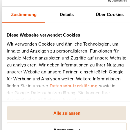
Zustimmung
Details
Über Cookies
OFENBILDER
Diese Webseite verwendet Cookies
Suchen Sie Bilder zu einem bestimmten Ofen?
Wir verwenden Cookies und ähnliche Technologien, um
Inhalte und Anzeigen zu personalisieren, Funktionen für
soziale Medien anzubieten und Zugriffe auf unsere Website
zu analysieren. Wir geben Informationen zu Ihrer Nutzung
unserer Website an unsere Partner, einschließlich Google,
für Werbung und Analysen weiter. Weitere Informationen
RIKA Mod­u­lare Öfen
finden Sie in unserer
Datenschutzerklärung
sowie in
der Google-Datenschutzerklärung. Sie können Ihre
RIKA Pellet­öfen
Auswahl jederzeit ändern oder widerrufen.
Alle zulassen
RIKA Kamin­öfen
Anpassen