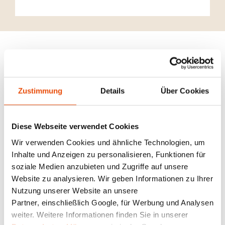
3 SCHRITTE ZU
IHREM OFEN
Zustimmung
Details
Über Cookies
Mit nur wenigen Klicks kommen Sie hier Ihrem
Diese Webseite verwendet Cookies
Traumofen noch ein Stückchen näher: Wählen Sie
Wir verwenden Cookies und ähnliche Technologien, um
Material und Farbe von Korpus sowie
Inhalte und Anzeigen zu personalisieren, Funktionen für
Seitenverkleidung ganz nach Ihrem persönlichen
soziale Medien anzubieten und Zugriffe auf unsere
Geschmack, ebenso passendes Zubehör wie
Website zu analysieren. Wir geben Informationen zu Ihrer
Ofenrohre und Bodenplatten. Anschließend
Nutzung unserer Website an unsere
können Sie Ihre Konfiguration als pdf
Partner, einschließlich Google, für Werbung und Analysen
herunterladen und zu Ihrem persönlichen
weiter. Weitere Informationen finden Sie in unserer
Beratungsgespräch bei Ihrem RIKA Händler