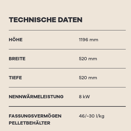
TECHNISCHE DATEN
HÖHE
1196 mm
BRE­ITE
520 mm
TIEFE
520 mm
NENNWÄRME­LEISTUNG
8 kW
FASSUNGS­VERMÖGEN
46/~30 l/kg
PEL­LET­BE­HÄL­TER