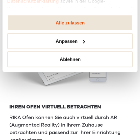
Datenschutzerklärung
sowie in der Google-
mitnehmen!
Datenschutzerklärung. Sie können Ihre Auswahl jederzeit
ändern oder widerrufen.
Alle zulassen
Anpassen
Ablehnen
IHREN OFEN VIRTUELL BETRACHTEN
RIKA Öfen können Sie auch virtuell durch AR
(Augmented Reality) in Ihrem Zuhause
betrachten und passend zur Ihrer Einrichtung