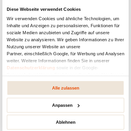
RIKA: Sie wirken beide sehr stark in der
Diese Webseite verwendet Cookies
Produktentwicklung mit. Ihr Interesse an
Wir verwenden Cookies und ähnliche Technologien, um
Technologie und deren stetige Weiterentwicklung
Inhalte und Anzeigen zu personalisieren, Funktionen für
– ist das etwas, das Sie beide besonders
soziale Medien anzubieten und Zugriffe auf unsere
verbindet?
Website zu analysieren. Wir geben Informationen zu Ihrer
K.P. Riener:
Auf jeden Fall. Technologie in
Nutzung unserer Website an unsere
Verbindung mit Design ist uns beiden sehr wichtig.
Partner, einschließlich Google, für Werbung und Analysen
Das Ganze ist ja ein sehr spannendes
weiter. Weitere Informationen finden Sie in unserer
Handlungsfeld und es befindet sich in stetiger
Datenschutzerklärung
sowie in der Google-
Weiterentwicklung. Es ist immer wieder sehr schön
Datenschutzerklärung. Sie können Ihre Auswahl jederzeit
und spannend, ein
ändern oder widerrufen.
neues Produkt bzw. auch eine neue Technologie
Alle zulassen
auf den Markt zu bringen. Die Resonanz vom Markt
und die dadurch entstehende Dynamik geben uns
dann sehr oft den Anstoß für weitere Ideen und
Anpassen
Entwicklungen.
Ablehnen