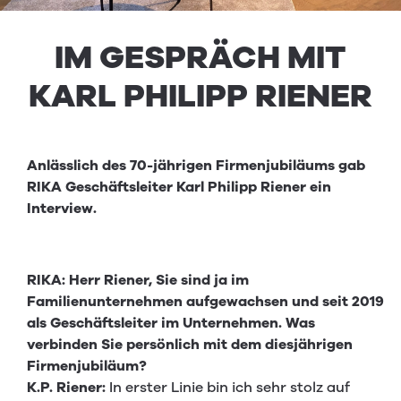
IM GESPRÄCH MIT
KARL PHILIPP RIENER
Anlässlich des 70-jährigen Firmenjubiläums gab
RIKA Geschäftsleiter Karl Philipp Riener ein
Interview.
RIKA: Herr Riener, Sie sind ja im
Familienunternehmen aufgewachsen und seit 2019
als Geschäftsleiter im Unternehmen. Was
verbinden Sie persönlich mit dem diesjährigen
Firmenjubiläum?
K.P. Riener:
In erster Linie bin ich sehr stolz auf