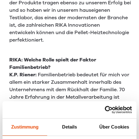
der Produkte tragen ebenso zu unserem Erfolg bei
und so haben wir in unserem hauseigenen
Testlabor, das eines der modernsten der Branche
ist, die zahlreichen RIKA Innovationen
entwickeln können und die Pellet-Heiztechnologie
perfektioniert.
RIKA: Welche Rolle spielt der Faktor
Familienbetrieb?
K.P. Riener:
Familienbetrieb bedeutet für mich vor
allem ein starker Zusammenhalt innerhalb des
Unternehmens mit dem Rückhalt der Familie. 70
Jahre Erfahrung in der Metallverarbeitung ist
unbezahlbar und ein sehr großer Vorteil für uns.
Persönlich schätze ich natürlich auch den
Austausch und die Zusammenarbeit mit meinem
Vater sehr.
Zustimmung
Details
Über Cookies