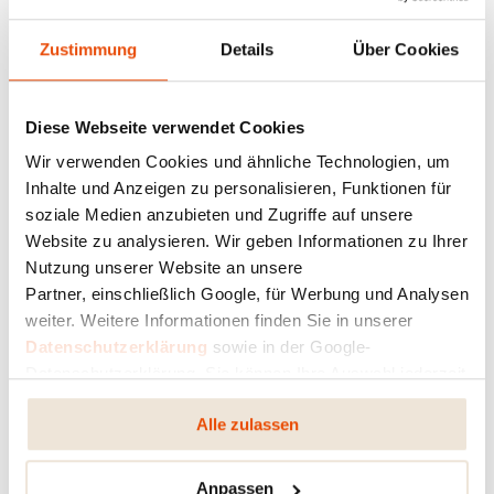
Zustimmung
Details
Über Cookies
FÜR JEDEN KAMIN DER
PASSENDE HOLZFÄNGER
Diese Webseite verwendet Cookies
Je nach Modell ist der Holzfänger im Brennraum
Wir verwenden Cookies und ähnliche Technologien, um
fest integriert und perfekt auf den jeweiligen Ofen
Inhalte und Anzeigen zu personalisieren, Funktionen für
abgestimmt. Während bei einem Kaminofen ein
soziale Medien anzubieten und Zugriffe auf unsere
besonders robuster Stahlfänger überzeugt, setzt
Website zu analysieren. Wir geben Informationen zu Ihrer
ein anderes Modell auf Gusseisen, das mit seiner
Nutzung unserer Website an unsere
hohen Hitzebeständigkeit und klassischen Eleganz
Partner, einschließlich Google, für Werbung und Analysen
punktet. So ist garantiert: Für jeden Ofen ist der
weiter. Weitere Informationen finden Sie in unserer
ideale Holzfänger bereits vorgesehen – nicht als
Datenschutzerklärung
sowie in der Google-
bloßes Bauteil, sondern als durchdachtes Element,
Datenschutzerklärung. Sie können Ihre Auswahl jederzeit
das zur Langlebigkeit, Effizienz und zum stimmigen
ändern oder widerrufen.
Gesamtbild Ihres Kamins beiträgt.
Alle zulassen
Anpassen