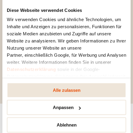
Diese Webseite verwendet Cookies
automatische
Wir verwenden Cookies und ähnliche Technologien, um
Brennstofferkennung
Inhalte und Anzeigen zu personalisieren, Funktionen für
maximaler Komfort
soziale Medien anzubieten und Zugriffe auf unsere
Website zu analysieren. Wir geben Informationen zu Ihrer
minimaler Aufwand
Nutzung unserer Website an unsere
größtmögliche Unabhängigkeit
Partner, einschließlich Google, für Werbung und Analysen
weiter. Weitere Informationen finden Sie in unserer
MEHR ERFAHREN
Datenschutzerklärung
sowie in der Google-
Datenschutzerklärung. Sie können Ihre Auswahl jederzeit
ändern oder widerrufen.
Alle zulassen
Anpassen
3 SCHRITTE ZU
Ablehnen