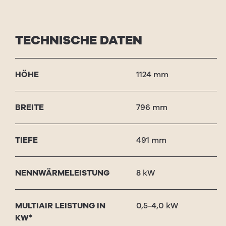
TECHNISCHE DATEN
HÖHE
1124 mm
BRE­ITE
796 mm
TIEFE
491 mm
NENNWÄRME­LEISTUNG
8 kW
MUL­TI­AIR
LEIS­TUNG IN
0,5-4,0 kW
KW*